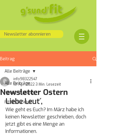
Newsletter abonnieren
Beitrag
Alle Beiträge
info98322547
Alle Beiträge
13. Apr. 2022
3 Min. Lesezeit
Newsletter Ostern
Nordic Walking
Liebe Leut´,
Fitness Zirkel
Wie geht es Euch? Im März habe ich 
keinen Newsletter geschrieben, doch 
jetzt gibt es eine Menge an 
Informationen. 