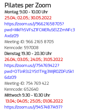
Pilates per Zoom
Montag 9.00 - 10.00 Uhr
25.04.; 02.05.; 30.05.2022
https://zoom.us/j/96621658705?
pwd=MkFhSVFsZ1FCMERuSElZZmNFc3
Axdz09
Meeting-ID: 966 2165 8705
Kenncode: 597008
Dienstag 19.30 - 20.30 Uhr
26.04.; 03.05.; 24.05.; 31.05.2022
https://zoom.us/j/754769422?
pwd=OTlnR3J2YSt1THg3WjR0ZDFUSk1
6dz09
Meeting-ID: 754 769 422
Kenncode: 652640
Mittwoch 9.30 - 10.30 Uhr
 13.04.; 04.05.; 25.05.; 01.06.2022
https://zoom.us/j/94574871497?