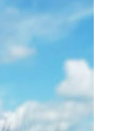
Newsletter September
Liebe Leut´, wir sind im Spätsommer
angekommen, die meisten Früchte sind
geerntet, das Kanal schwimmen geht nur noch
an sehr sonnigen...